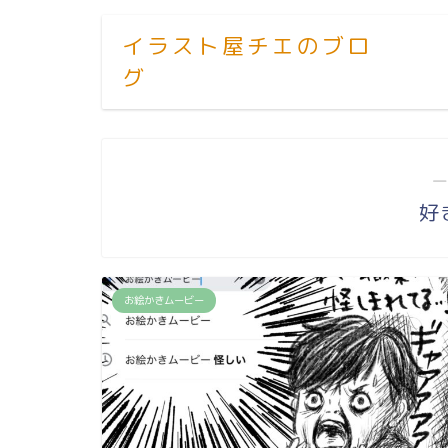
イラスト屋チエのブロ
グ
―
好
お絵かきムービー