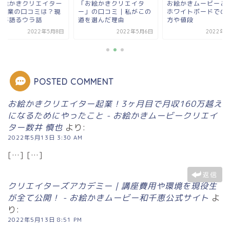
お絵かきクリエイター
「お絵かきクリエイタ
お絵かきムービーと
︎」起業の口コミは？現
ー」の口コミ｜私がこの
ホワイトボードでの
生が語るウラ話
道を選んだ理由
方や値段
2022年5月8日
2022年5月6日
2022年5
POSTED COMMENT
お絵かきクリエイター起業！3ヶ月目で月収160万越え
になるためにやったこと - お絵かきムービークリエイ
ター数井 慎也
より:
2022年5月13日 3:30 AM
[…] […]
返信
クリエイターズアカデミー｜講座費用や環境を現役生
が全て公開！ - お絵かきムービー和千恵公式サイト
よ
り:
2022年5月13日 8:51 PM