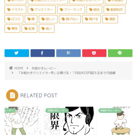
あやしい
お絵かきクリエイター
お絵かきムービー
お絵描き
イラスト
クリエイター
フリーランス
値段
動画制作
口コミ
噂
怪しい
稼げない
稼げる
講座
費用
起業
高い
HOME
お絵かきムービー
「お絵かきクリエイター®︎」は稼げる！？月収40万円超えるまでの経緯
RELATED POST
かきムービー
お絵かきムービー
お絵かきムービー