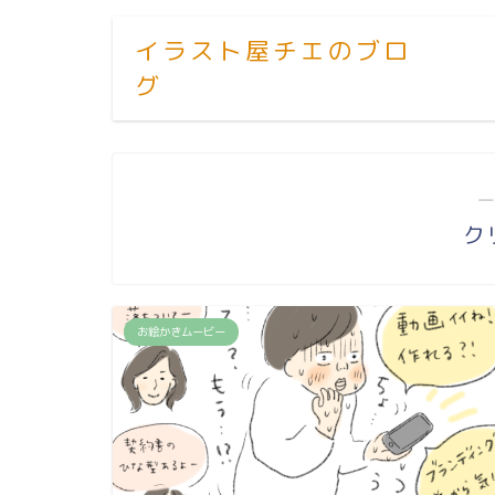
イラスト屋チエのブロ
グ
―
ク
お絵かきムービー